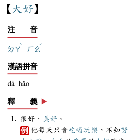
大
好
注 音
ˋ
ˇ
ㄉㄚ
ㄏㄠ
漢語拼音
dà hǎo
釋 義
▶️
很好、
美好
。
他每天只會
吃喝玩樂
，不知
努
例