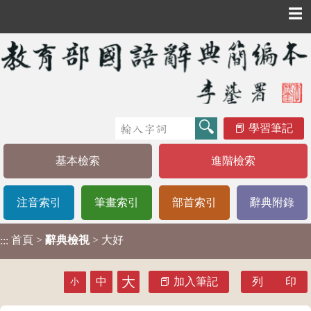
☰
學習筆記
基本檢索
進階檢索
注音索引
筆畫索引
部首索引
辭典附錄
首頁
>
辭典檢視
> 大好
:::
大
中
加入筆記
列 印
小