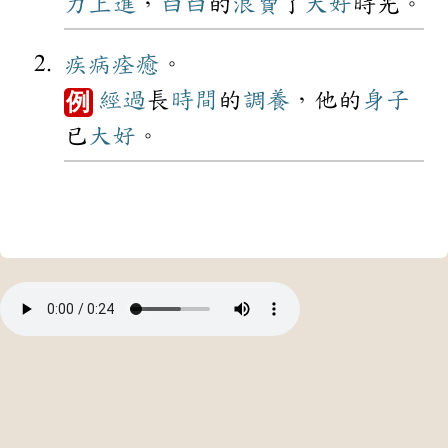
力
上進
，
白白
的
浪費
了
大好
時光。
疾病
痊癒
。
經過
長
時間
的
調養
，他的
身子
例
已
大好
。