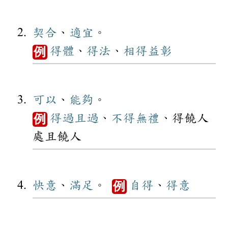
契合
、
適宜
。
得體
、
得法
、
相得益彰
例
可以
、
能夠
。
得過且過
、
不得
無禮
、得饒人
例
處且饒人
快意
、
滿足
。
自得
、
得意
例