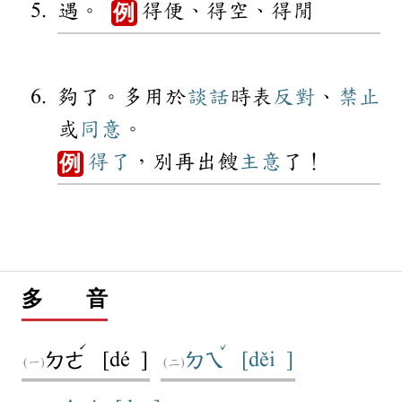
遇。
得便、得空、得閒
例
夠了。多用於
談話
時表
反對
、
禁止
或
同意
。
得了
，別再出餿
主意
了！
例
多 音
ˊ
ˇ
[dé ]
[děi ]
ㄉㄜ
ㄉㄟ