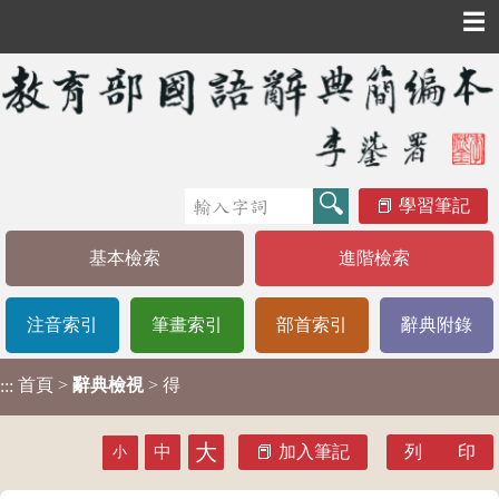
☰
學習筆記
基本檢索
進階檢索
注音索引
筆畫索引
部首索引
辭典附錄
首頁
>
辭典檢視
> 得
:::
大
中
加入筆記
列 印
小