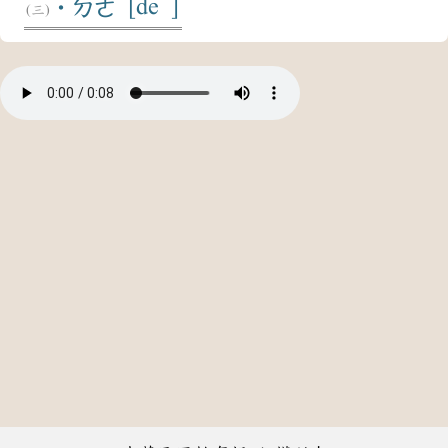
[de ]
˙ㄉㄜ