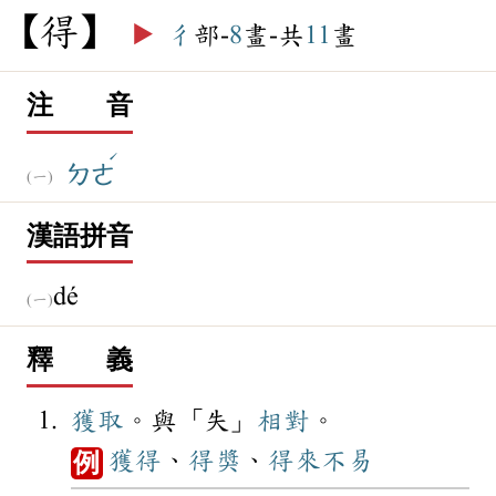
得
▶️
彳
部-
8
畫-共
11
畫
注 音
ˊ
ㄉㄜ
漢語拼音
dé
釋 義
獲取
。與「失」
相對
。
獲得
、
得獎
、
得來不易
例