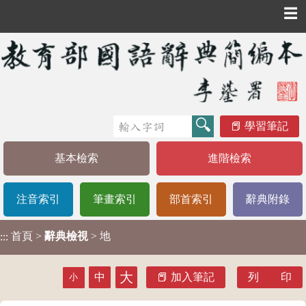
☰
學習筆記
基本檢索
進階檢索
注音索引
筆畫索引
部首索引
辭典附錄
首頁
>
辭典檢視
> 地
:::
大
中
加入筆記
列 印
小