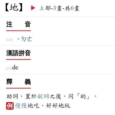
地
▶️
土
部-
3
畫-共
6
畫
注 音
˙ㄉㄜ
漢語拼音
de
釋 義
助詞。置於
副詞
之後。同「的」。
慢慢
地吃、好好地玩
例