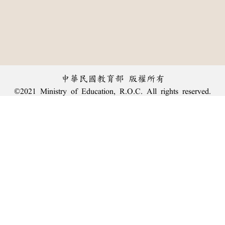
中華民國教育部 版權所有
©2021 Ministry of Education, R.O.C. All rights reserved.
︿
:::
個資法及隱私聲明
|
辭典公眾授權網
|
意見交流
|
網網相連
三峽總院區地址：新北市三峽區三樹路2號、
臺北院區地址：臺北市大安區和平東路一段179號、
回頂端
臺中院區地址：臺中市豐原區師範街67號
電話總機：
(02)7740-7890
、
傳真：(02)7740-7064、
TANet VoIP：9009-7890