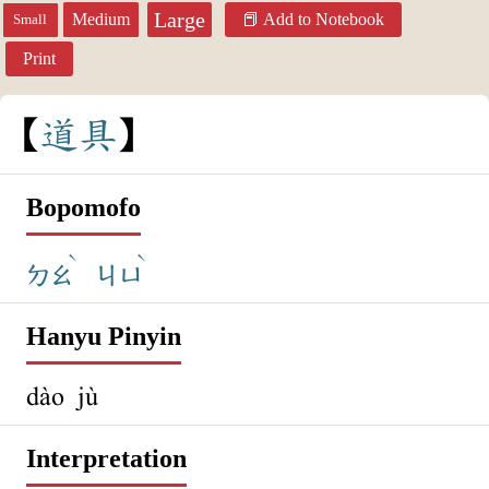
Large
Medium
Add to Notebook
Small
Print
道
具
Bopomofo
ˋ
ˋ
ㄉㄠ
ㄐㄩ
Hanyu Pinyin
dào jù
Interpretation