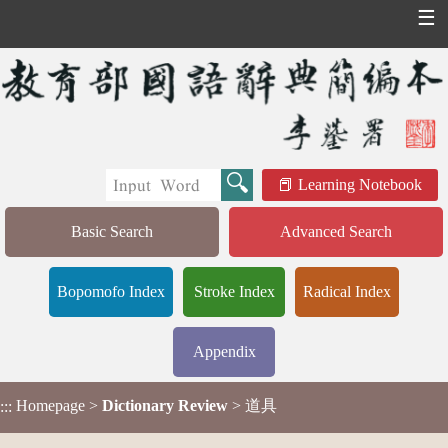
☰
Learning Notebook
Basic Search
Advanced Search
Bopomofo Index
Stroke Index
Radical Index
Appendix
Homepage
>
Dictionary Review
> 道具
:::