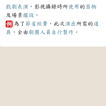
戲劇
表演
、影視攝錄時所
使用
的
器物
及場景
擺設
。
為了
節省
經費
，此次
演出
所需的
道
例
具
，全由
劇團
人員
自行
製作
。