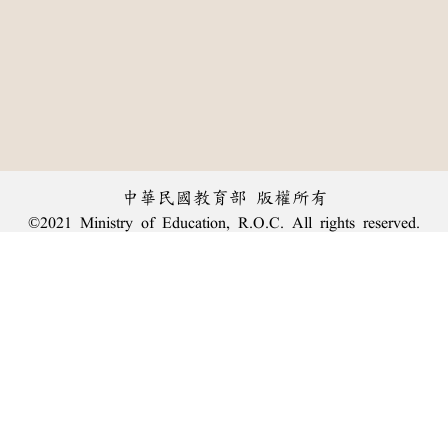
中華民國教育部 版權所有
©2021 Ministry of Education, R.O.C. All rights reserved.
︿
:::
個資法及隱私聲明
|
辭典公眾授權網
|
意見交流
|
網網相連
三峽總院區地址：新北市三峽區三樹路2號、
臺北院區地址：臺北市大安區和平東路一段179號、
回頂端
臺中院區地址：臺中市豐原區師範街67號