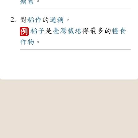
銷售
。
對
稻作
的
通稱
。
稻子
是
臺灣
栽培
得最多的
糧食
例
作物
。