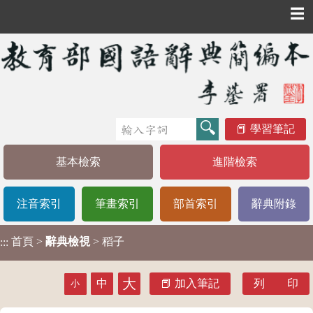
☰
學習筆記
基本檢索
進階檢索
注音索引
筆畫索引
部首索引
辭典附錄
首頁
>
辭典檢視
> 稻子
:::
大
中
加入筆記
列 印
小