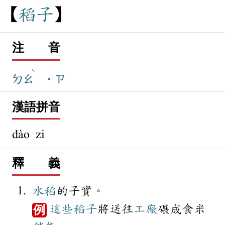
稻
子
注 音
ˋ
ㄉㄠ
˙ㄗ
漢語拼音
dào zi
釋 義
水稻
的子實。
這些
稻子
將送往
工廠
碾成食米
例