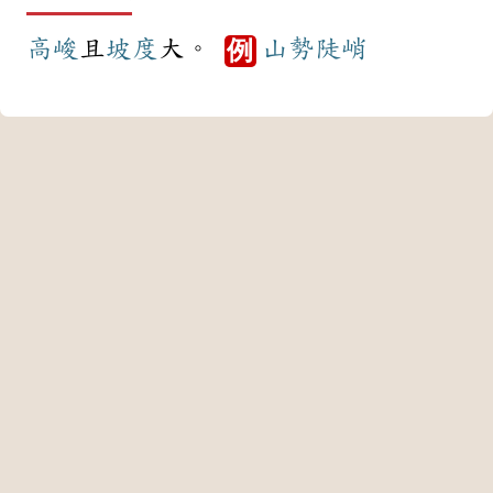
高峻
且
坡度
大。
山勢
陡峭
例