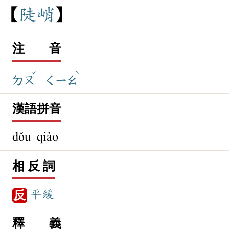
陡
峭
注 音
ˇ
ˋ
ㄉㄡ
ㄑㄧㄠ
漢語拼音
dǒu qiào
相 反 詞
平緩
反
釋 義