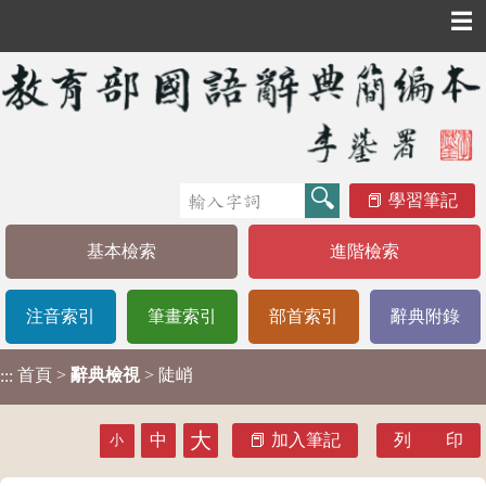
☰
學習筆記
基本檢索
進階檢索
注音索引
筆畫索引
部首索引
辭典附錄
首頁
>
辭典檢視
> 陡峭
:::
大
中
加入筆記
列 印
小