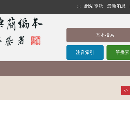
網站導覽
最新消息
:::
基本檢索
注音索引
筆畫索
小