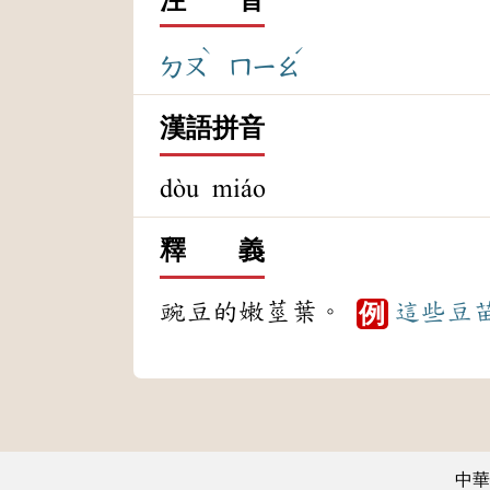
ˋ
ˊ
ㄉㄡ
ㄇㄧㄠ
漢語拼音
dòu miáo
釋 義
豌豆的嫩莖葉。
這些
豆
例
中華