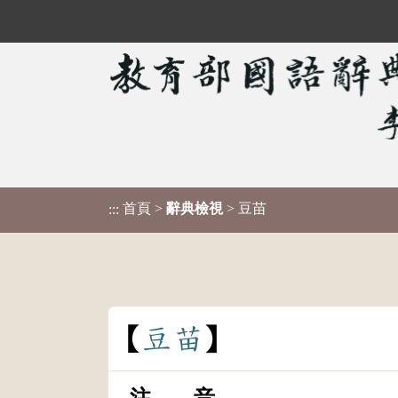
首頁
>
辭典檢視
> 豆苗
:::
豆
苗
注 音