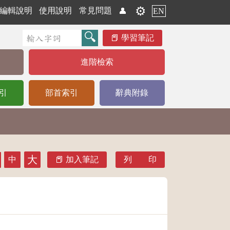
⚙️
編輯說明
使用說明
常見問題
👤
EN
學習筆記
進階檢索
引
部首索引
辭典附錄
大
中
加入筆記
列 印