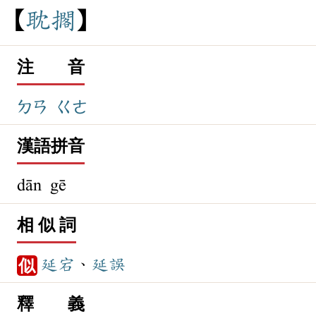
耽
擱
注 音
ㄉㄢ
ㄍㄜ
漢語拼音
dān gē
相 似 詞
延宕
、
延誤
似
釋 義