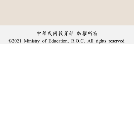
中華民國教育部 版權所有
©2021 Ministry of Education, R.O.C. All rights reserved.
︿
:::
個資法及隱私聲明
|
辭典公眾授權網
|
意見交流
|
網網相連
三峽總院區地址：新北市三峽區三樹路2號、
臺北院區地址：臺北市大安區和平東路一段179號、
回頂端
臺中院區地址：臺中市豐原區師範街67號
電話總機：
(02)7740-7890
、
傳真：(02)7740-7064、
TANet VoIP：9009-7890
線上人數: 2104
累積總人次: 239,937,947