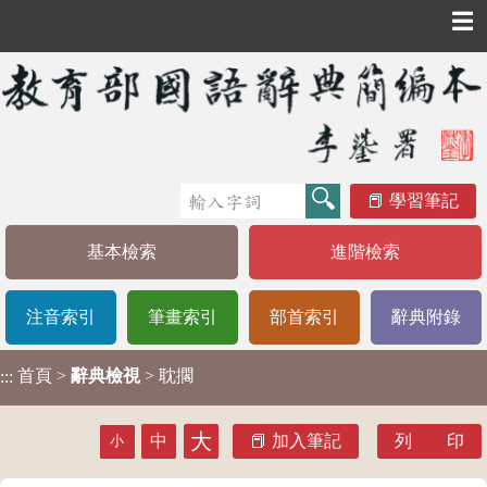
☰
學習筆記
基本檢索
進階檢索
注音索引
筆畫索引
部首索引
辭典附錄
首頁
>
辭典檢視
> 耽擱
:::
大
中
加入筆記
列 印
小