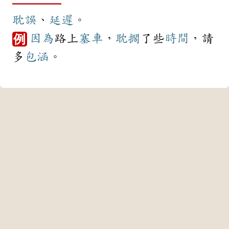
耽誤
、
延遲
。
因為
路上
塞車
，
耽擱
了些
時間
，請
例
多
包涵
。