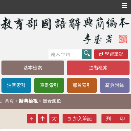
☰
學習筆記
基本檢索
進階檢索
注音索引
筆畫索引
部首索引
辭典附錄
首頁
>
辭典檢視
> 簞食瓢飲
:::
大
中
加入筆記
列 印
小