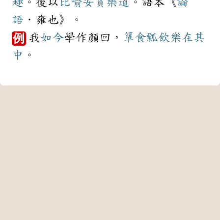
趣
。後以
比喻
安貧樂道
。語本《
論
語
．雍也》。
我
如今
學作顏回，
簞食瓢飲
樂在其
例
中
。