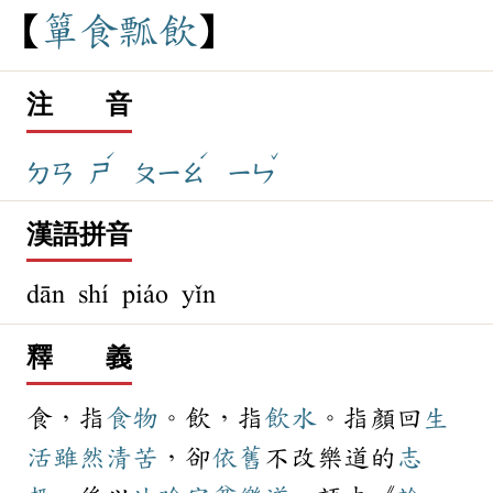
簞
食
瓢
飲
注 音
ˊ
ˊ
ˇ
ㄉㄢ
ㄕ
ㄆㄧㄠ
ㄧㄣ
漢語拼音
dān shí piáo yǐn
釋 義
食，指
食物
。飲，指
飲水
。指顏回
生
活
雖然
清苦
，卻
依舊
不改樂道的
志