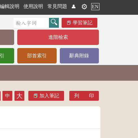
⚙️
編輯說明
使用說明
常見問題
👤
EN
學習筆記
進階檢索
引
部首索引
辭典附錄
大
中
加入筆記
列 印