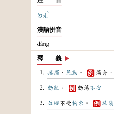
ˋ
ㄉㄤ
漢語拼音
dàng
釋 義
▶️
搖擺
、
晃動
。
蕩舟、
例
動亂
。
動蕩
不安
例
放縱
不受
拘束
。
放蕩
例