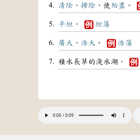
清除
、
掃除
、使
殆盡
。
平坦
。
坦蕩
例
廣大
、
浩大
。
浩蕩
例
積水長草的淺水湖。
例