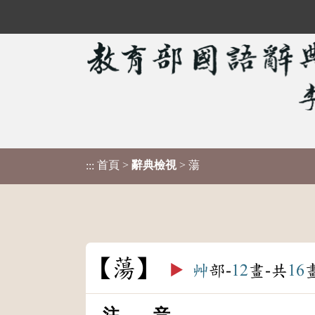
首頁
>
辭典檢視
> 蕩
:::
蕩
▶️
艸
部-
12
畫-共
16
注 音