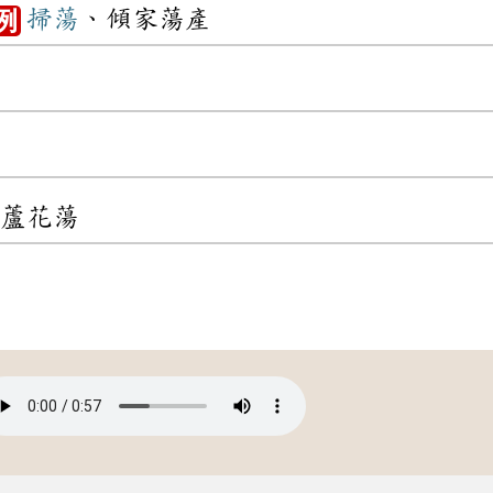
掃蕩
、傾家蕩產
例
蘆花蕩