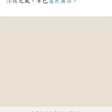
淳樸
之風，早已
蕩然無存
。