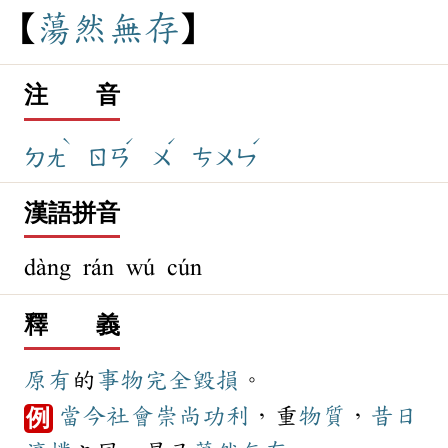
蕩
然
無
存
注 音
ˋ
ˊ
ˊ
ˊ
ㄉㄤ
ㄖㄢ
ㄨ
ㄘㄨㄣ
漢語拼音
dàng rán wú cún
釋 義
原有
的
事物
完全
毀損
。
當今
社會
崇尚
功利
，重
物質
，
昔日
例