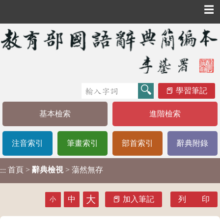
☰
學習筆記
基本檢索
進階檢索
注音索引
筆畫索引
部首索引
辭典附錄
首頁
>
辭典檢視
> 蕩然無存
:::
大
中
加入筆記
列 印
小