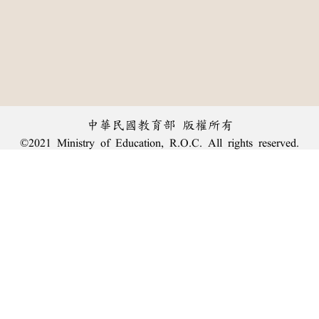
中華民國教育部 版權所有
©2021 Ministry of Education, R.O.C. All rights reserved.
︿
:::
個資法及隱私聲明
|
辭典公眾授權網
|
意見交流
|
網網相連
三峽總院區地址：新北市三峽區三樹路2號、
臺北院區地址：臺北市大安區和平東路一段179號、
回頂端
臺中院區地址：臺中市豐原區師範街67號
電話總機：
(02)7740-7890
、
傳真：(02)7740-7064、