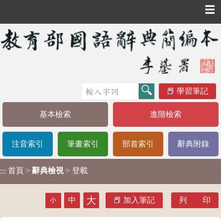
☰
學習筆記
基本檢索
進階檢索
注音索引
筆畫索引
部首索引
辭典附錄
首頁
>
辭典檢視
> 登載
:::
大
中
加入筆記
列 印
小