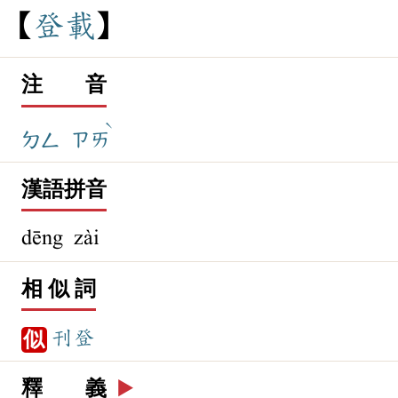
登
載
注 音
ˋ
ㄉㄥ
ㄗㄞ
漢語拼音
dēng zài
相 似 詞
刊登
似
釋 義
▶️