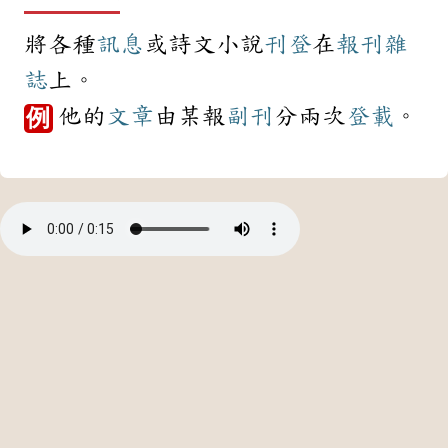
將各種
訊息
或詩文小說
刊登
在
報刊
雜
誌
上。
他的
文章
由某報
副刊
分兩次
登載
。
例