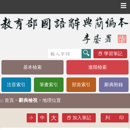
☰
學習筆記
基本檢索
進階檢索
注音索引
筆畫索引
部首索引
辭典附錄
首頁
>
辭典檢視
> 地理位置
:::
大
中
加入筆記
列 印
小