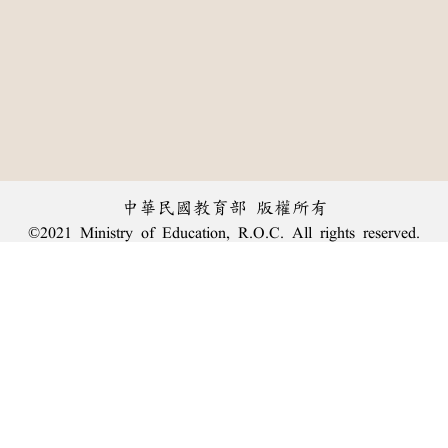
中華民國教育部 版權所有
©2021 Ministry of Education, R.O.C. All rights reserved.
︿
:::
個資法及隱私聲明
|
辭典公眾授權網
|
意見交流
|
網網相連
三峽總院區地址：新北市三峽區三樹路2號、
臺北院區地址：臺北市大安區和平東路一段179號、
回頂端
臺中院區地址：臺中市豐原區師範街67號