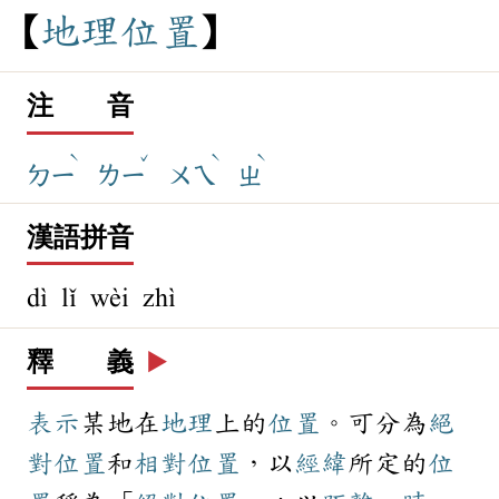
地
理
位
置
注 音
ˋ
ˇ
ˋ
ˋ
ㄉㄧ
ㄌㄧ
ㄨㄟ
ㄓ
漢語拼音
dì lǐ wèi zhì
釋 義
▶️
表示
某地在
地理
上的
位置
。可分為
絕
對
位置
和
相對
位置
，以
經緯
所定的
位