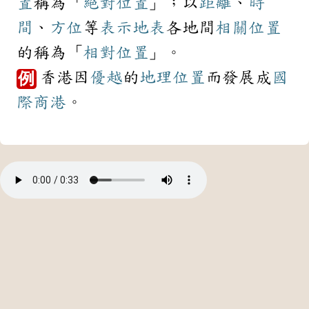
置
稱為「
絕對
位置
」；以
距離
、
時
間
、
方位
等
表示
地表
各地間
相關
位置
的稱為「
相對
位置
」。
香港因
優越
的
地理位置
而發展成
國
例
際
商港
。