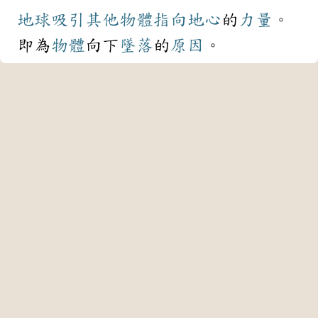
地球
吸引
其他
物體
指向
地心
的
力量
。
即為
物體
向下
墜落
的
原因
。