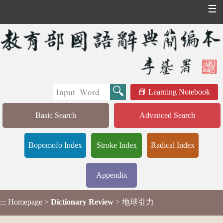
☰
Learning Notebook
Basic Search
Advanced Search
Bopomofo Index
Stroke Index
Radical Index
Appendix
Homepage
>
Dictionary Review
> 地球引力
:::