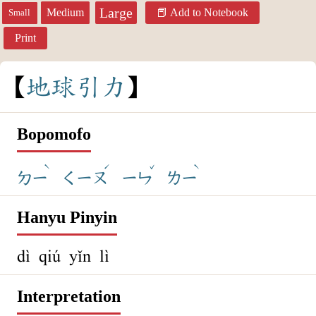
Large
Medium
Add to Notebook
Small
Print
地
球
引
力
Bopomofo
ˋ
ˊ
ˇ
ˋ
ㄉㄧ
ㄑㄧㄡ
ㄧㄣ
ㄌㄧ
Hanyu Pinyin
dì qiú yǐn lì
Interpretation