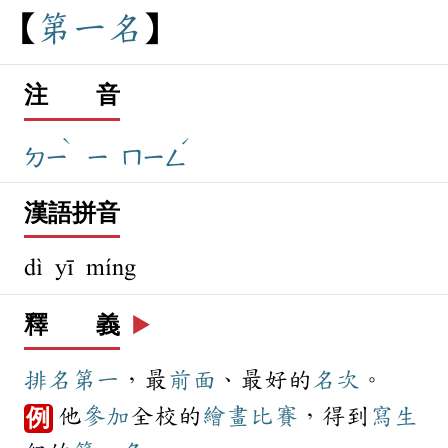
第
一
名
注 音
ˋ
ˊ
ㄉㄧ
ㄧ
ㄇㄧㄥ
漢語拼音
dì yī míng
釋 義
▶️
排名
第一
，最
前面
、最好的
名次
。
他
參加
全校的
繪畫
比賽
，得到
寫生
例