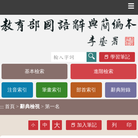
☰
學習筆記
基本檢索
進階檢索
注音索引
筆畫索引
部首索引
辭典附錄
首頁
>
辭典檢視
> 第一名
:::
大
中
加入筆記
列 印
小