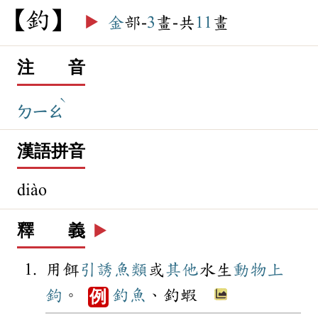
釣
▶️
金
部-
3
畫-共
11
畫
注 音
ˋ
ㄉㄧㄠ
漢語拼音
diào
釋 義
▶️
用餌
引誘
魚類
或
其他
水生
動物
上
鉤
。
釣魚
、釣蝦
例