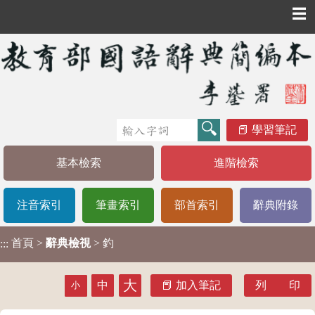
☰
學習筆記
基本檢索
進階檢索
注音索引
筆畫索引
部首索引
辭典附錄
首頁
>
辭典檢視
> 釣
:::
大
中
加入筆記
列 印
小