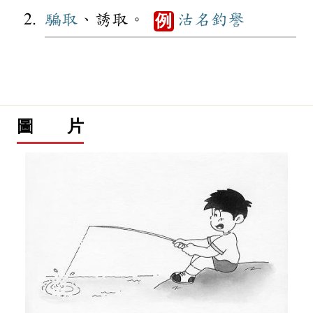
騙取
、誘取。
沽名釣譽
例
圖 片