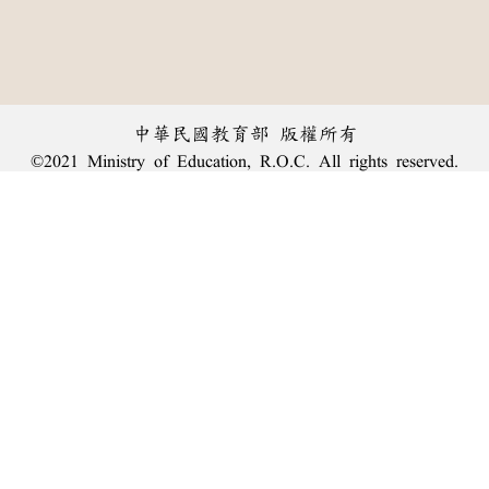
中華民國教育部 版權所有
©2021 Ministry of Education, R.O.C. All rights reserved.
︿
:::
個資法及隱私聲明
|
辭典公眾授權網
|
意見交流
|
網網相連
三峽總院區地址：新北市三峽區三樹路2號、
臺北院區地址：臺北市大安區和平東路一段179號、
回頂端
臺中院區地址：臺中市豐原區師範街67號
電話總機：
(02)7740-7890
、
傳真：(02)7740-7064、
TANet VoIP：9009-7890
線上人數: 1387