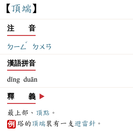
頂
端
注 音
ˇ
ㄉㄧㄥ
ㄉㄨㄢ
漢語拼音
dǐng duān
釋 義
▶️
最上部、
頂點
。
塔的
頂端
裝有一支
避雷針
。
例