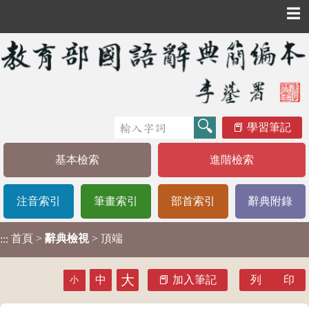
☰
學習筆記
基本檢索
進階檢索
注音索引
筆畫索引
部首索引
辭典附錄
首頁
>
辭典檢視
> 頂端
:::
大
中
加入筆記
列 印
小