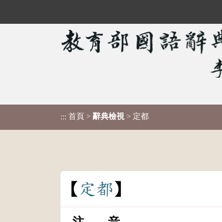
首頁
>
辭典檢視
> 定都
:::
定
都
注 音