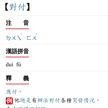
對
付
注 音
ˋ
ˋ
ㄉㄨㄟ
ㄈㄨ
漢語拼音
duì fù
釋 義
應付
。
他
總是
有
辦法
對付
各種
突發
情況
，
例