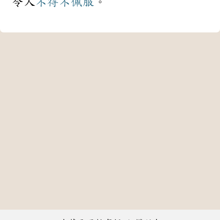
令人
不得不
佩服
。