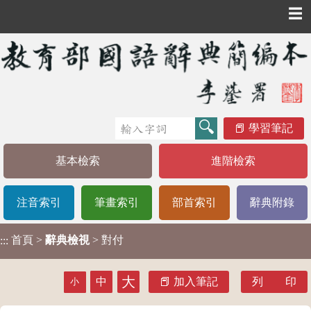
☰
學習筆記
基本檢索
進階檢索
注音索引
筆畫索引
部首索引
辭典附錄
首頁
>
辭典檢視
> 對付
:::
大
中
加入筆記
列 印
小