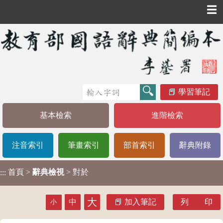
☰
學習筆記
基本檢索
進階檢索
注音索引
筆畫索引
部首索引
辭典附錄
首頁
>
辭典檢視
> 對於
:::
大
中
加入筆記
列 印
小