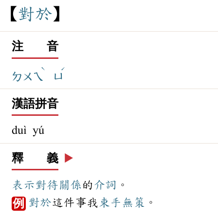
對
於
注 音
ˋ
ˊ
ㄉㄨㄟ
ㄩ
漢語拼音
duì yú
釋 義
▶️
表示
對待
關係
的
介詞
。
對於
這件事我
束手無策
。
例