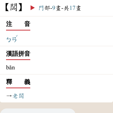
闆
▶️
門
部-
9
畫-共
17
畫
注 音
ˇ
ㄅㄢ
漢語拼音
bǎn
釋 義
→
老闆