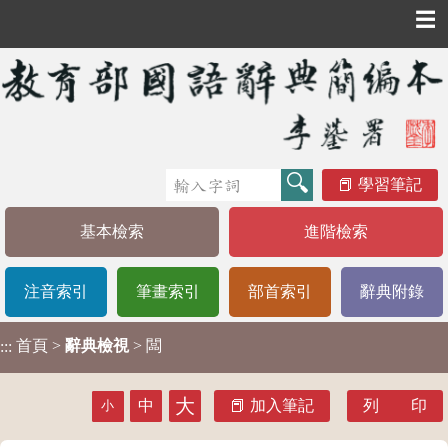
☰
學習筆記
基本檢索
進階檢索
注音索引
筆畫索引
部首索引
辭典附錄
首頁
>
辭典檢視
> 闆
:::
大
中
加入筆記
列 印
小