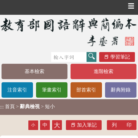
☰
學習筆記
基本檢索
進階檢索
注音索引
筆畫索引
部首索引
辭典附錄
首頁
>
辭典檢視
> 短小
:::
大
中
加入筆記
列 印
小