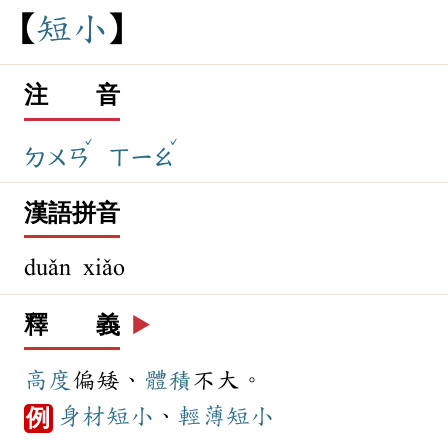
短
小
注 音
ˇ
ˇ
ㄉㄨㄢ
ㄒㄧㄠ
漢語拼音
duǎn xiǎo
釋 義
▶️
高度
偏矮、
體積
不大。
身材
短小
、
輕薄
短小
例