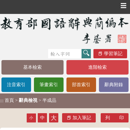
☰
學習筆記
基本檢索
進階檢索
注音索引
筆畫索引
部首索引
辭典附錄
首頁
>
辭典檢視
> 半成品
:::
大
中
加入筆記
列 印
小