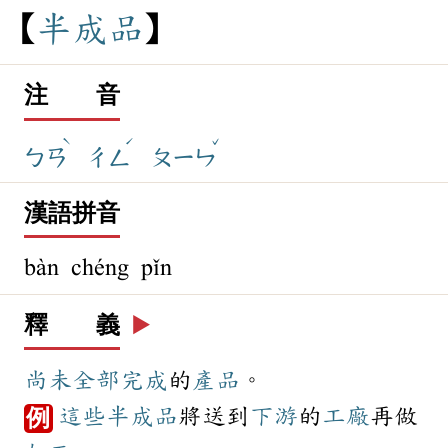
半
成
品
注 音
ˋ
ˊ
ˇ
ㄅㄢ
ㄔㄥ
ㄆㄧㄣ
漢語拼音
bàn chéng pǐn
釋 義
▶️
尚未
全部
完成
的
產品
。
這些
半成品
將送到
下游
的
工廠
再做
例