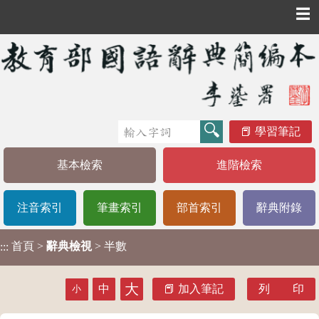
☰
學習筆記
基本檢索
進階檢索
注音索引
筆畫索引
部首索引
辭典附錄
首頁
>
辭典檢視
> 半數
:::
大
中
加入筆記
列 印
小