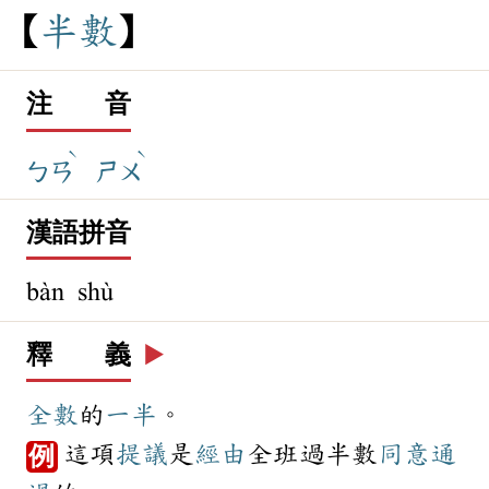
半
數
注 音
ˋ
ˋ
ㄅㄢ
ㄕㄨ
漢語拼音
bàn shù
釋 義
▶️
全數
的
一半
。
這項
提議
是
經由
全班過半數
同意
通
例