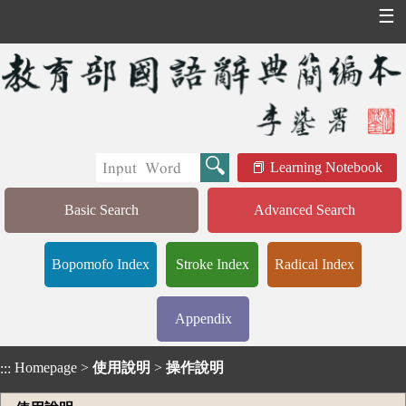
☰
Learning Notebook
Basic Search
Advanced Search
Bopomofo Index
Stroke Index
Radical Index
Appendix
Homepage
>
使用說明
>
操作說明
:::