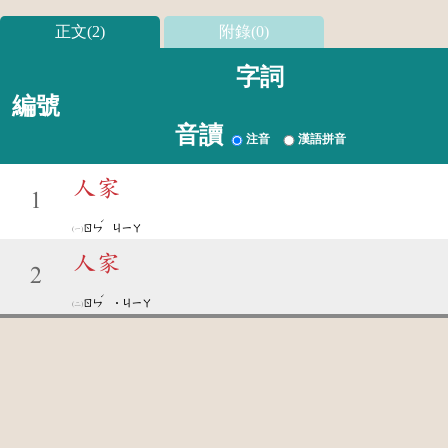
正文(2)
附錄(0)
字詞
編號
音讀
注音
漢語拼音
人家
1
ˊ
ㄖㄣ
ㄐㄧㄚ
人家
2
ˊ
ㄖㄣ
˙ㄐㄧㄚ