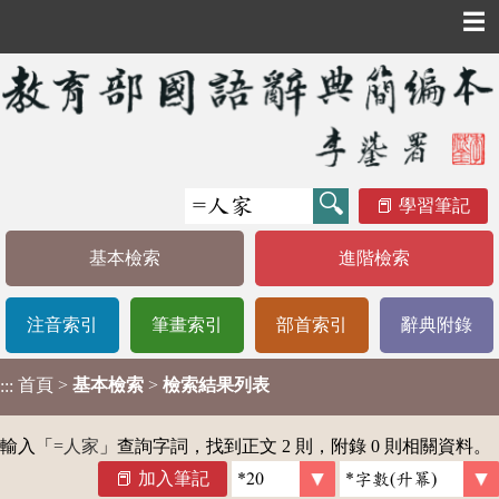
☰
學習筆記
基本檢索
進階檢索
注音索引
筆畫索引
部首索引
辭典附錄
首頁
>
基本檢索
>
檢索結果列表
:::
輸入「
=人家
」查詢字詞，找到正文 2 則，附錄 0 則相關資料。
加入筆記