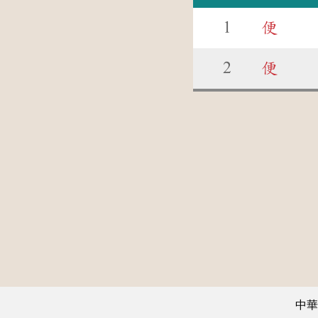
1
便
2
便
中華