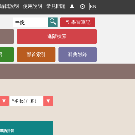
⚙️
編輯說明
使用說明
常見問題
👤
EN
學習筆記
進階檢索
引
部首索引
辭典附錄
漢語拼音