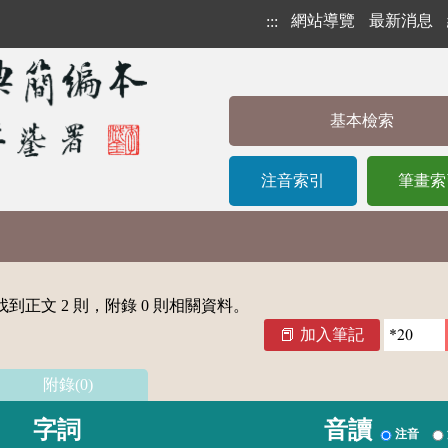
網站導覽
最新消息
:::
基本檢索
注音索引
筆畫索
到正文 2 則，附錄 0 則相關資料。
加入筆記
附錄(0)
字詞
音讀
注音