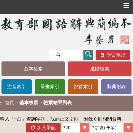
☰
學習筆記
基本檢索
進階檢索
注音索引
筆畫索引
部首索引
辭典附錄
首頁
>
基本檢索
>
檢索結果列表
:::
輸入「
=占
」查詢字詞，找到正文 2 則，附錄 0 則相關資料。
加入筆記