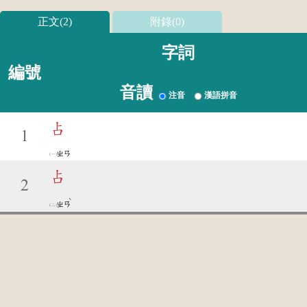
正文(2)
附錄(0)
字詞
編號
音讀
注音
漢語拼音
占
1
ㄓㄢ
占
2
ˋ
ㄓㄢ