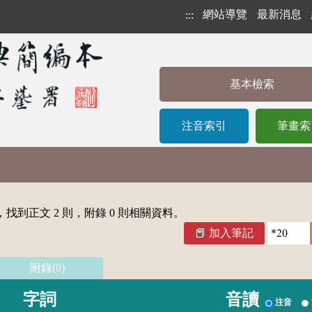
網站導覽
最新消息
:::
基本檢索
注音索引
筆畫索
找到正文 2 則，附錄 0 則相關資料。
加入筆記
附錄(0)
字詞
音讀
注音