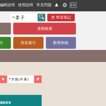
⚙️
編輯說明
使用說明
常見問題
👤
EN
學習筆記
進階檢索
引
部首索引
辭典附錄
漢語拼音