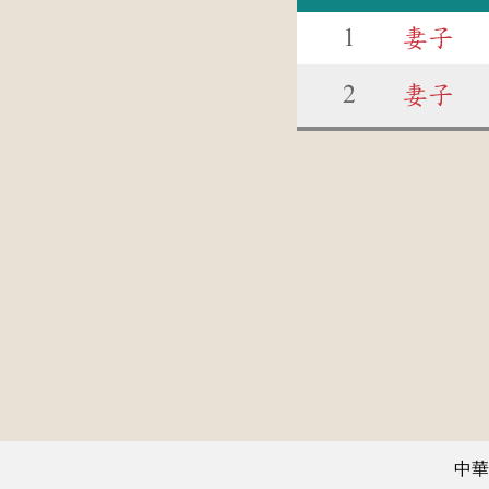
1
妻子
2
妻子
中華