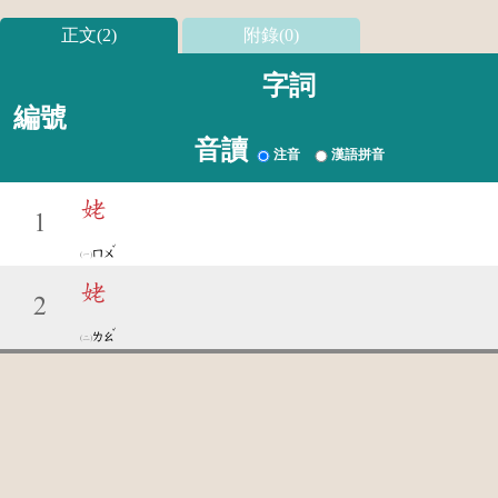
正文(2)
附錄(0)
字詞
編號
音讀
注音
漢語拼音
姥
1
ˇ
ㄇㄨ
姥
2
ˇ
ㄌㄠ