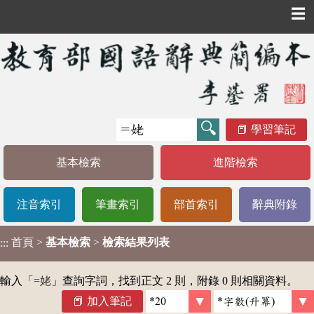
☰
學習筆記
基本檢索
進階檢索
注音索引
筆畫索引
部首索引
辭典附錄
首頁
>
基本檢索
>
檢索結果列表
:::
輸入「
=姥
」查詢字詞，找到正文 2 則，附錄 0 則相關資料。
加入筆記