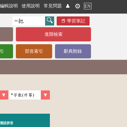
⚙️
編輯說明
使用說明
常見問題
👤
EN
學習筆記
進階檢索
引
部首索引
辭典附錄
漢語拼音