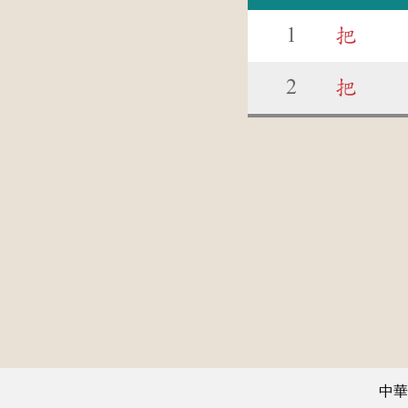
1
把
2
把
中華