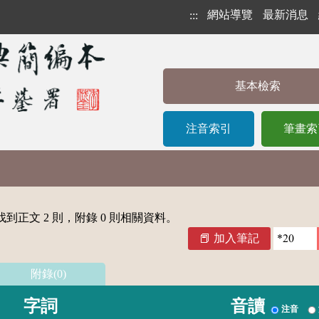
網站導覽
最新消息
:::
基本檢索
注音索引
筆畫索
到正文 2 則，附錄 0 則相關資料。
加入筆記
附錄(0)
字詞
音讀
注音