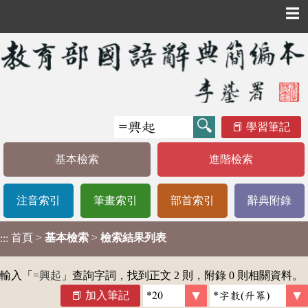
☰
學習筆記
基本檢索
進階檢索
注音索引
筆畫索引
部首索引
辭典附錄
首頁
>
基本檢索
>
檢索結果列表
:::
輸入「
=興起
」查詢字詞，找到正文 2 則，附錄 0 則相關資料。
加入筆記