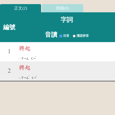
正文(2)
附錄(0)
字詞
編號
音讀
注音
漢語拼音
興起
1
ˇ
ㄒㄧㄥ
ㄑㄧ
興起
2
ˋ
ˇ
ㄒㄧㄥ
ㄑㄧ