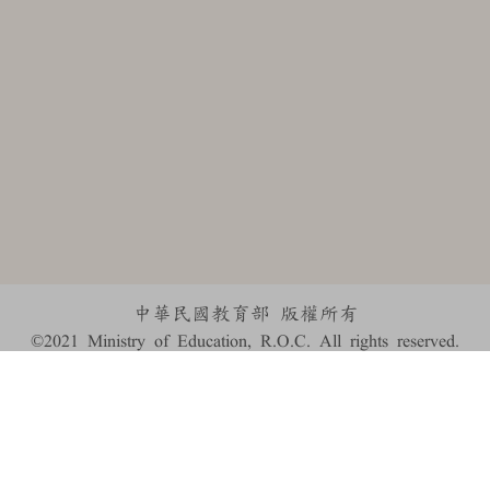
中華民國教育部 版權所有
©2021 Ministry of Education, R.O.C. All rights reserved.
:::
個資法及隱私聲明
|
辭典公眾授權網
|
意見交流
|
網網相連