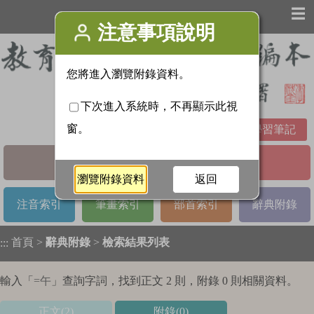
☰
學習筆記
基本檢索
進階檢索
注音索引
筆畫索引
部首索引
辭典附錄
首頁
>
辭典附錄
>
檢索結果列表
:::
輸入「
=午
」查詢字詞，找到正文 2 則，附錄 0 則相關資料。
正文(2)
附錄(0)