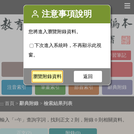
☰
學習筆記
基本檢索
進階檢索
注音索引
筆畫索引
部首索引
辭典附錄
首頁
>
辭典附錄
>
檢索結果列表
:::
輸入「
=午
」查詢字詞，找到正文 2 則，附錄 0 則相關資料。
正文(2)
附錄(0)