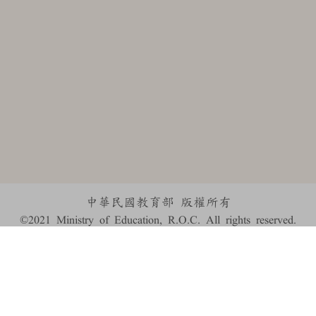
中華民國教育部 版權所有
©2021 Ministry of Education, R.O.C. All rights reserved.
:::
個資法及隱私聲明
|
辭典公眾授權網
|
意見交流
|
網網相連