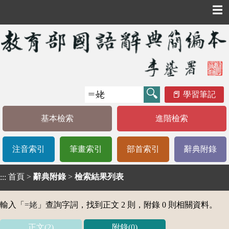
☰
學習筆記
基本檢索
進階檢索
注音索引
筆畫索引
部首索引
辭典附錄
首頁
>
辭典附錄
>
檢索結果列表
:::
輸入「
=姥
」查詢字詞，找到正文 2 則，附錄 0 則相關資料。
正文(2)
附錄(0)