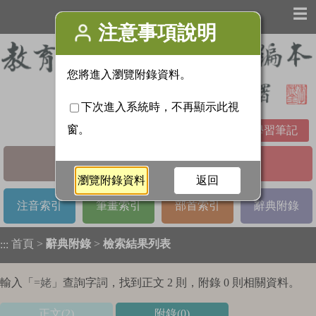
☰
學習筆記
基本檢索
進階檢索
注音索引
筆畫索引
部首索引
辭典附錄
首頁
>
辭典附錄
>
檢索結果列表
:::
輸入「
=姥
」查詢字詞，找到正文 2 則，附錄 0 則相關資料。
正文(2)
附錄(0)