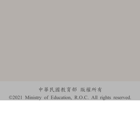
中華民國教育部 版權所有
©2021 Ministry of Education, R.O.C. All rights reserved.
:::
個資法及隱私聲明
|
辭典公眾授權網
|
意見交流
|
網網相連