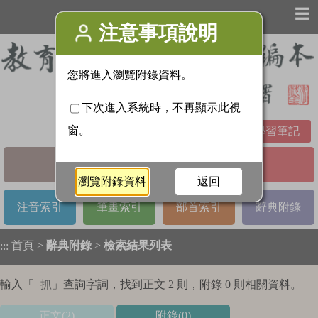
☰
學習筆記
基本檢索
進階檢索
注音索引
筆畫索引
部首索引
辭典附錄
首頁
>
辭典附錄
>
檢索結果列表
:::
輸入「
=抓
」查詢字詞，找到正文 2 則，附錄 0 則相關資料。
正文(2)
附錄(0)