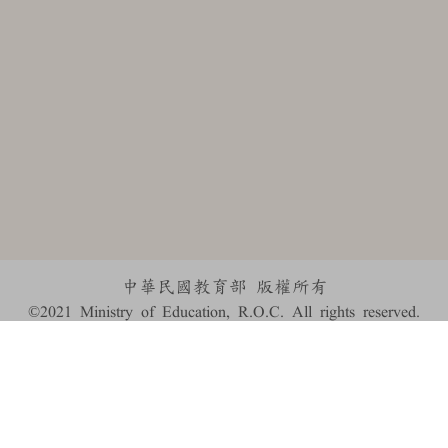
中華民國教育部 版權所有
©2021 Ministry of Education, R.O.C. All rights reserved.
:::
個資法及隱私聲明
|
辭典公眾授權網
|
意見交流
|
網網相連