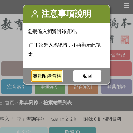
☰
學習筆記
基本檢索
進階檢索
注音索引
筆畫索引
部首索引
辭典附錄
首頁
>
辭典附錄
>
檢索結果列表
:::
輸入「
=率
」查詢字詞，找到正文 2 則，附錄 0 則相關資料。
正文(2)
附錄(0)