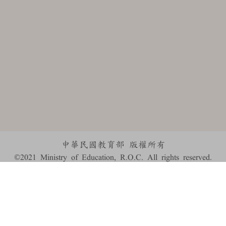
中華民國教育部 版權所有
©2021 Ministry of Education, R.O.C. All rights reserved.
:::
個資法及隱私聲明
|
辭典公眾授權網
|
意見交流
|
網網相連