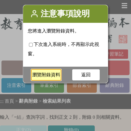
☰
學習筆記
基本檢索
進階檢索
注音索引
筆畫索引
部首索引
辭典附錄
首頁
>
辭典附錄
>
檢索結果列表
:::
輸入「
=結
」查詢字詞，找到正文 2 則，附錄 0 則相關資料。
正文(2)
附錄(0)