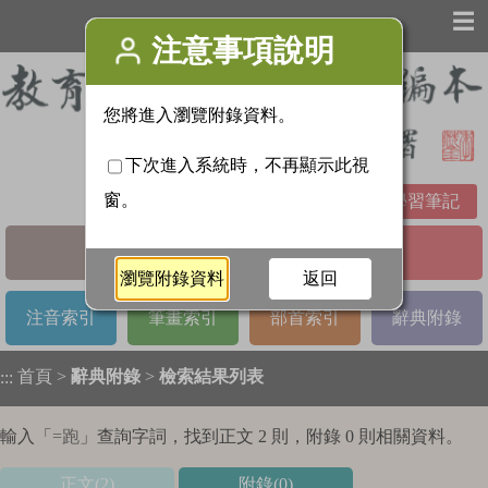
☰
學習筆記
基本檢索
進階檢索
注音索引
筆畫索引
部首索引
辭典附錄
首頁
>
辭典附錄
>
檢索結果列表
:::
輸入「
=跑
」查詢字詞，找到正文 2 則，附錄 0 則相關資料。
正文(2)
附錄(0)