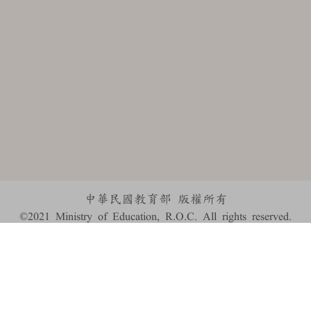
中華民國教育部 版權所有
©2021 Ministry of Education, R.O.C. All rights reserved.
:::
個資法及隱私聲明
|
辭典公眾授權網
|
意見交流
|
網網相連