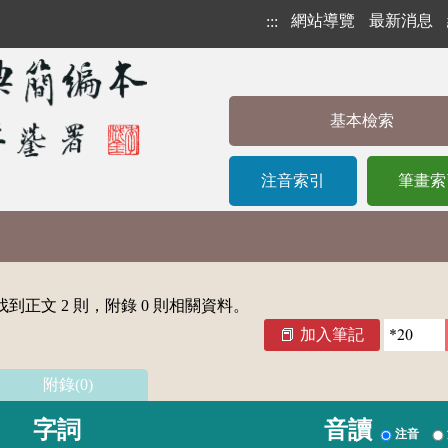
網站導覽
最新消息
:::
基本檢索
注音索引
筆畫索
到正文 2 則，附錄 0 則相關資料。
加入筆記
附錄(0)
字詞
音讀
注音