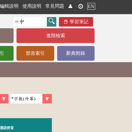
⚙️
編輯說明
使用說明
常見問題
👤
EN
學習筆記
進階檢索
引
部首索引
辭典附錄
漢語拼音