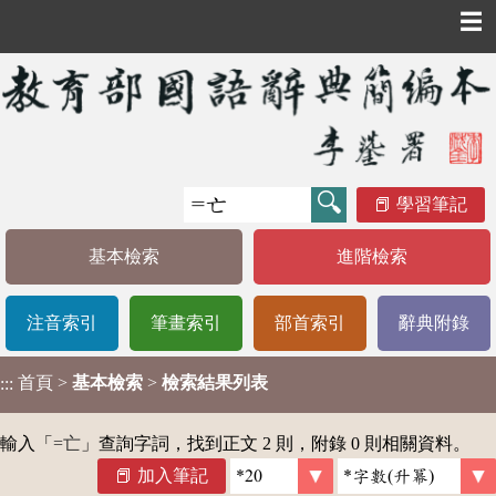
☰
學習筆記
基本檢索
進階檢索
注音索引
筆畫索引
部首索引
辭典附錄
首頁
>
基本檢索
>
檢索結果列表
:::
輸入「
=亡
」查詢字詞，找到正文 2 則，附錄 0 則相關資料。
加入筆記