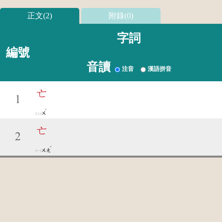
正文(2)
附錄(0)
字詞
編號
音讀
注音
漢語拼音
亡
1
ˊ
ㄨ
亡
2
ˊ
ㄨㄤ