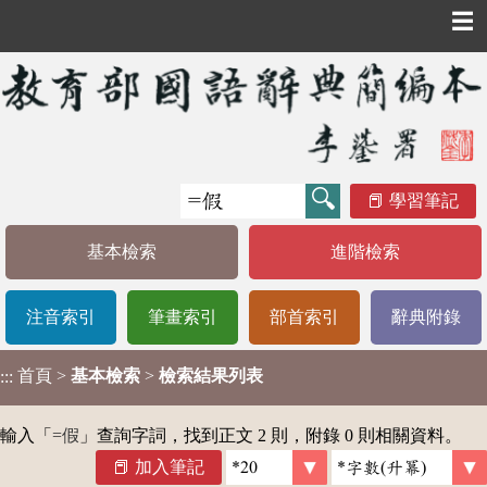
☰
學習筆記
基本檢索
進階檢索
注音索引
筆畫索引
部首索引
辭典附錄
首頁
>
基本檢索
>
檢索結果列表
:::
輸入「
=假
」查詢字詞，找到正文 2 則，附錄 0 則相關資料。
加入筆記