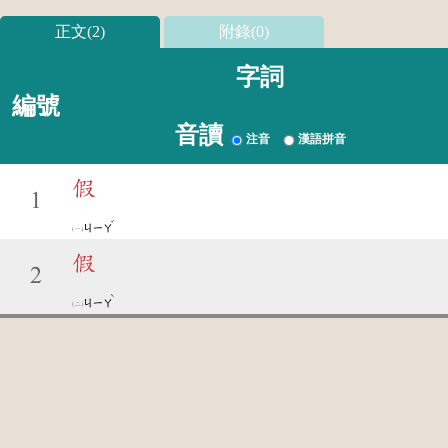
正文(2)
附錄(0)
字詞
編號
音讀
注音
漢語拼音
假
1
ˇ
ㄐㄧㄚ
假
2
ˋ
ㄐㄧㄚ