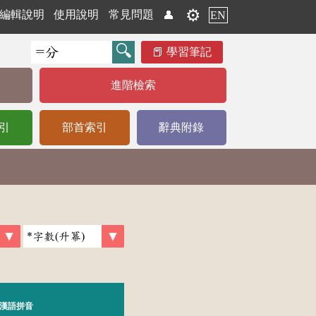
⚙️
編輯說明
使用說明
常見問題
👤
EN
學習筆記
進階檢索
引
部首索引
辭典附錄
漢語拼音