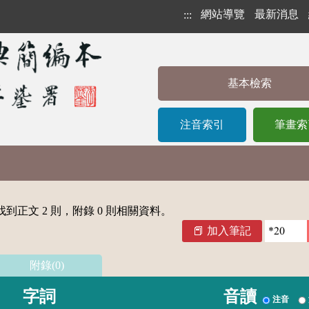
網站導覽
最新消息
:::
基本檢索
注音索引
筆畫索
到正文 2 則，附錄 0 則相關資料。
加入筆記
附錄(0)
字詞
音讀
注音