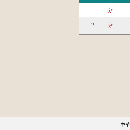
1
分
2
分
中華