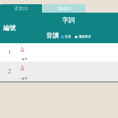
正文(2)
附錄(0)
字詞
編號
音讀
注音
漢語拼音
占
1
ㄓㄢ
占
2
ˋ
ㄓㄢ