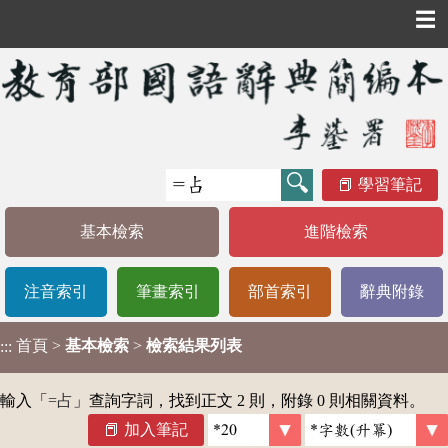
☰
學習筆記
基本檢索
進階檢索
注音索引
筆畫索引
部首索引
辭典附錄
首頁
>
基本檢索
>
檢索結果列表
:::
輸入「
=占
」查詢字詞，找到正文 2 則，附錄 0 則相關資料。
加入筆記