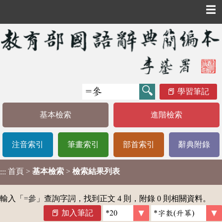
☰
學習筆記
基本檢索
進階檢索
注音索引
筆畫索引
部首索引
辭典附錄
首頁
>
基本檢索
>
檢索結果列表
:::
輸入「
=參
」查詢字詞，找到正文 4 則，附錄 0 則相關資料。
加入筆記