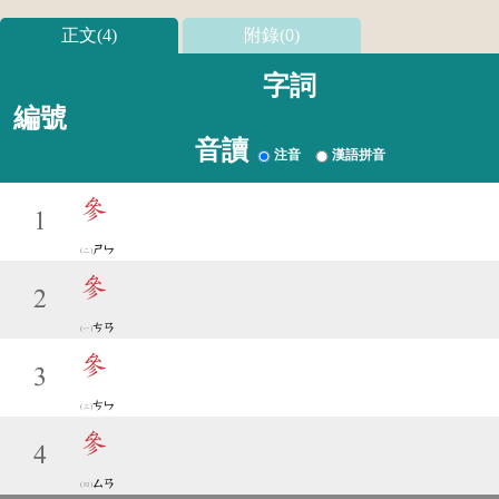
正文(4)
附錄(0)
字詞
編號
音讀
注音
漢語拼音
參
1
ㄕㄣ
參
2
ㄘㄢ
參
3
ㄘㄣ
參
4
ㄙㄢ