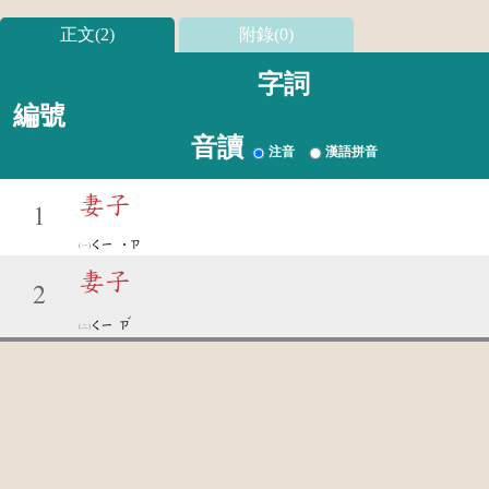
正文(2)
附錄(0)
字詞
編號
音讀
注音
漢語拼音
妻子
1
ㄑㄧ
˙ㄗ
妻子
2
ˇ
ㄑㄧ
ㄗ