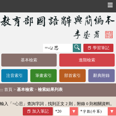
☰
學習筆記
基本檢索
進階檢索
注音索引
筆畫索引
部首索引
辭典附錄
首頁
>
基本檢索
>
檢索結果列表
:::
輸入「
=心思
」查詢字詞，找到正文 2 則，附錄 0 則相關資料。
加入筆記