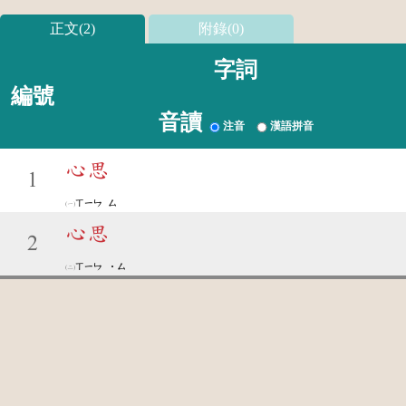
正文(2)
附錄(0)
字詞
編號
音讀
注音
漢語拼音
心思
1
ㄒㄧㄣ
ㄙ
心思
2
ㄒㄧㄣ
˙ㄙ