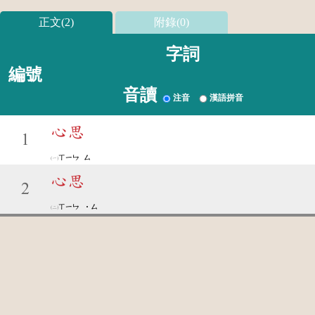
正文(2)
附錄(0)
字詞
編號
音讀
注音
漢語拼音
心思
1
ㄒㄧㄣ
ㄙ
心思
2
ㄒㄧㄣ
˙ㄙ