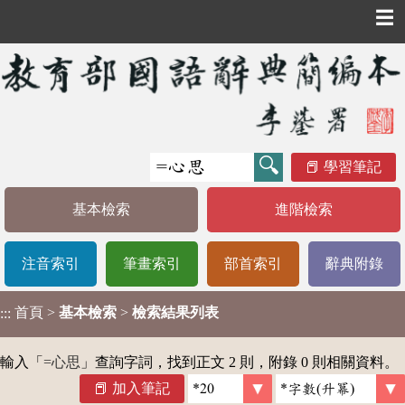
☰
學習筆記
基本檢索
進階檢索
注音索引
筆畫索引
部首索引
辭典附錄
首頁
>
基本檢索
>
檢索結果列表
:::
輸入「
=心思
」查詢字詞，找到正文 2 則，附錄 0 則相關資料。
加入筆記