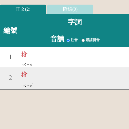
正文(2)
附錄(0)
字詞
編號
音讀
注音
漢語拼音
搶
1
ㄑㄧㄤ
搶
2
ˇ
ㄑㄧㄤ