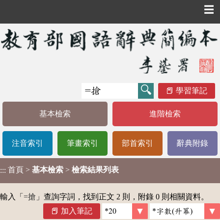
☰
學習筆記
基本檢索
進階檢索
注音索引
筆畫索引
部首索引
辭典附錄
首頁
>
基本檢索
>
檢索結果列表
:::
輸入「
=搶
」查詢字詞，找到正文 2 則，附錄 0 則相關資料。
加入筆記